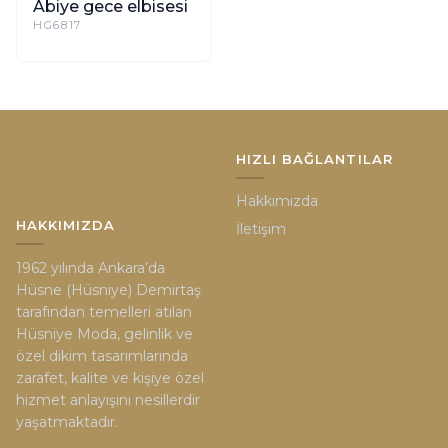
Abiye gece elbisesi
HG6817
HIZLI BAĞLANTILAR
Hakkımızda
HAKKIMIZDA
İletişim
1962 yılında Ankara’da
Hüsne (Hüsniye) Demirtaş
tarafından temelleri atılan
Hüsniye Moda, gelinlik ve
özel dikim tasarımlarında
zarafet, kalite ve kişiye özel
hizmet anlayışını nesillerdir
yaşatmaktadır.