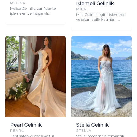
İşlemeli Gelinlik
MELISA
Melisa Gelinlik, zarif dantel
MILA
işlemeleri ve ihtişamlı
Mila Gelinlik, ışıltılı işlemeleri
silüetiyle her gelinin
ve çıkarılabilir katmanlı
hayallerini süsleyen,
eteğiyle zarafeti ve çok
romantik ve unutulmaz bir
yönlülüğü bir araya
seçimdir.
getirerek iki farklı büyüleyici
görünüm sunar.
Pearl Gelinlik
Stella Gelinlik
PEARL
STELLA
Zarif saten kumaşı ve tül
Stella, modern ve romantik