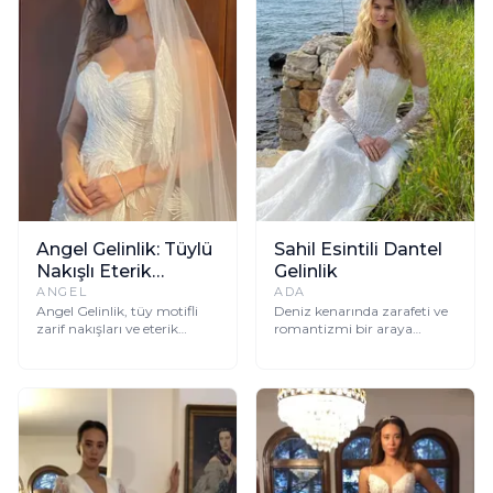
Angel Gelinlik: Tüylü
Sahil Esintili Dantel
Nakışlı Eterik
Gelinlik
Straplez Tasarım
ANGEL
ADA
Angel Gelinlik, tüy motifli
Deniz kenarında zarafeti ve
zarif nakışları ve eterik
romantizmi bir araya
duruşuyla her gelinin
getiren bu dantel gelinlik,
hayallerini süsleyen, modern
her detayıyla büyüleyici bir
ve romantik bir tasarımdır.
görünüm sunuyor.
Straplez kesimi ve uçuşan
tül eteği ile büyüleyici bir
silüet sunar.