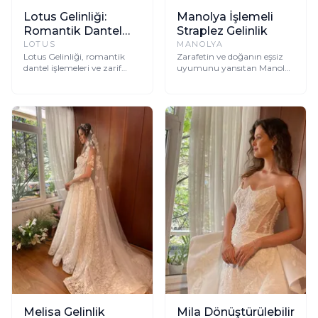
Lotus Gelinliği:
Manolya İşlemeli
Romantik Dantel
Straplez Gelinlik
İşlemeli Straplez
LOTUS
MANOLYA
Lotus Gelinliği, romantik
Zarafetin ve doğanın eşsiz
Tasarım
dantel işlemeleri ve zarif
uyumunu yansıtan Manolya
silüetiyle her gelinin
Gelinlik, büyüleyici çiçek
hayallerini süsleyen,
işlemeleri ve göz alıcı
büyüleyici bir tasarımdır.
straplez kesimiyle
Straplez yaka ve korse
unutulmaz bir başlangıç
detayları modern bir
vadediyor.
dokunuş katarken, uzun
kuyruğu masalsı bir görsellik
sunar.
Melisa Gelinlik
Mila Dönüştürülebilir