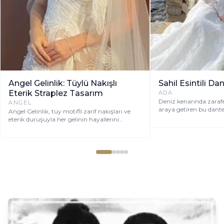
Angel Gelinlik: Tüylü Nakışlı
Sahil Esintili Dan
Eterik Straplez Tasarım
ADA
Deniz kenarında zarafe
ANGEL
araya getiren bu dantel
Angel Gelinlik, tüy motifli zarif nakışları ve
büyüleyici bir görünü
eterik duruşuyla her gelinin hayallerini
süsleyen, modern ve romantik bir tasarımdır.
Straplez kesimi ve uçuşan tül eteği ile
büyüleyici bir silüet sunar.