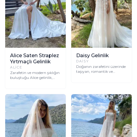
Alice Saten Straplez
Daisy Gelinlik
Yırtmaçlı Gelinlik
DAISY
Doğanın zarafetini üzerinde
ALICE
taşıyan, romantik ve
Zarafetin ve modern şıklığın
modern detaylarla süslenmiş
buluştuğu Alice gelinlik,
Daisy gelinlik, unutulmaz
satenin ışıltısı ve bacak
anlarınız için tasarlandı.
dekoltesiyle unutulmaz bir
görünüm sunuyor.