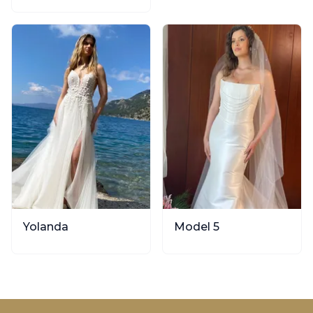
ve akışkan siluetiyle
hayallerinizdeki düğünü
gerçeğe dönüştürüyor.
Yolanda
Model 5