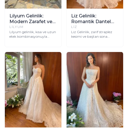
Lilyum Gelinlik:
Liz Gelinlik:
Modern Zarafet ve
Romantik Dantel
Çift Stilli Şıklık
İşlemeli Straplez
LILYUM
LIZ
Lilyum gelinlik, kısa ve uzun
Liz Gelinlik, zarif straplez
Model
etek kombinasyonuyla
kesimi ve baştan sona
modern gelinin hayallerini
uzanan romantik dantel
süsleyen, sahil düğünleri için
işlemeleriyle rüyalarınızdaki
ideal, göz alıcı bir tasarımdır.
düğün gününe eşlik etmek
için tasarlandı.