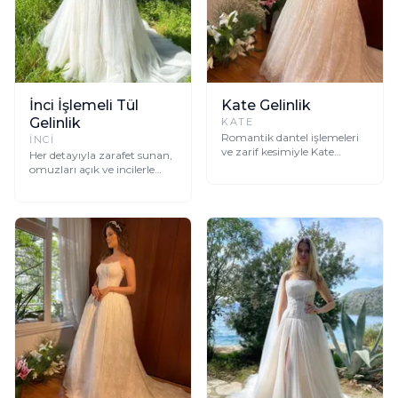
İnci İşlemeli Tül
Kate Gelinlik
Gelinlik
KATE
Romantik dantel işlemeleri
INCI
ve zarif kesimiyle Kate
Her detayıyla zarafet sunan,
gelinlik, hayallerinizdeki
omuzları açık ve incilerle
düğün gününüze ışıltı
süslenmiş bu tül gelinlik ile
katacak.
masalsı bir görünüme
kavuşun.