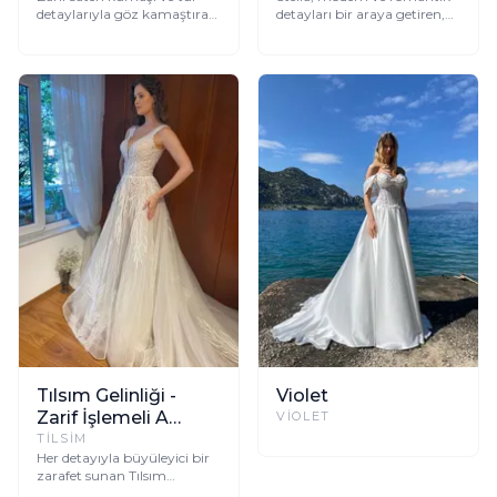
detaylarıyla göz kamaştıran
detayları bir araya getiren,
Pearl gelinlik, modern ve
ışıltılı ve akışkan
klasik şıklığı bir araya
kumaşlarıyla dikkat çeken
getiriyor.
zarif bir gelinlik.
Tılsım Gelinliği -
Violet
Zarif İşlemeli A
VIOLET
Kesim Elbise
TILSIM
Her detayıyla büyüleyici bir
zarafet sunan Tılsım
Gelinliği, organik işlemeleri