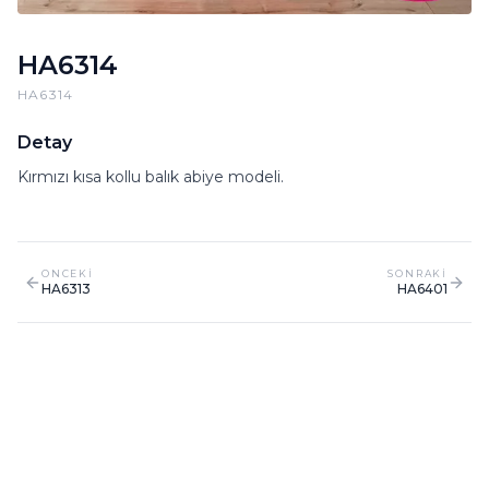
HA6314
HA6314
Detay
Kırmızı kısa kollu balık abiye modeli.
ONCEKI
SONRAKI
HA6313
HA6401