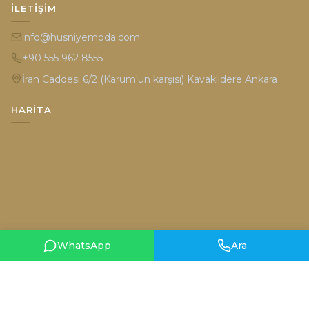
İLETIŞIM
info@husniyemoda.com
+90 555 962 8555
İran Caddesi 6/2 (Karum'un karşısı) Kavaklıdere Ankara
HARITA
WhatsApp
Ara
Gizlilik Politikası
Kullanım Şartları
© 2026 Hüsniye Moda. Tüm hakları saklıdır.