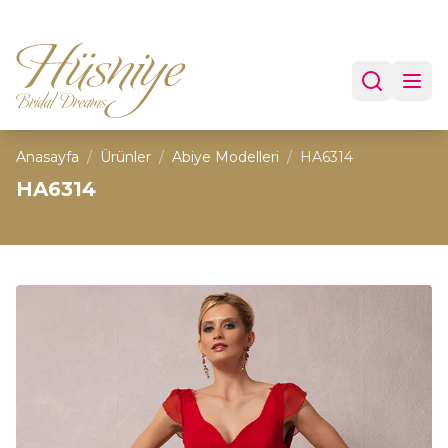
Anasayfa
/
Ürünler
/
Abiye Modelleri
/
HA6314
HA6314