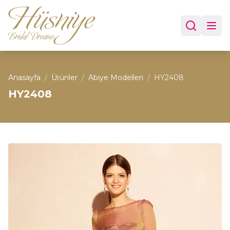
Anasayfa
/
Ürünler
/
Abiye Modelleri
/
HY2408
HY2408