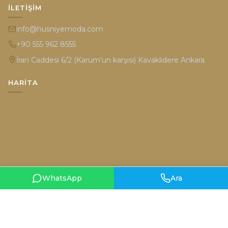
İLETIŞIM
info@husniyemoda.com
+90 555 962 8555
İran Caddesi 6/2 (Karum'un karşısı) Kavaklıdere Ankara
HARITA
WhatsApp
Ara
Gizlilik Politikası
Kullanım Şartları