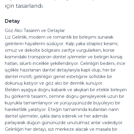
için tasarlandı.
Detay
Göz Alıcı Tasarım ve Detaylar
Liz Gelinlik, modern ve romantik bir birleşimi sunarak
gelinlerin hayallerini süslüyor. Kalp yaka straplez kesimi,
omuz ve dekolte bölgesini zarifçe vurgularken, korse
kısmındaki
transparan dantel işlemeler
ve belirgin korsaj
hatları, silüeti incelikle şekillendiriyor. Gelinliğin bedeni, ince
işçilikle hazırlanan dantel detaylarıyla kaplı olup, her bir
dantel motifi, gelinliğin genel estetiğine sofistike bir
dokunuş katıyor ve göz alıcı bir derinlik sunuyor.
Belden aşağıya doğru kabarık ve akışkan bir etekle birleşen
bu görkemli tasarım, zemine doğru genişleyerek uzun bir
kuyrukla tamamlanıyor ve yürüyüşünüzde büyüleyici bir
hareketlilik yaratıyor. Eteğin tamamında kullanılan narin
dantel işlemeler, ışıkla dans ederek ve her adımda
parlayarak düğün gününüzde unutulmaz anlar vadediyor.
Gelinliğin her detayı, sizi merkeze alacak ve masalsı bir