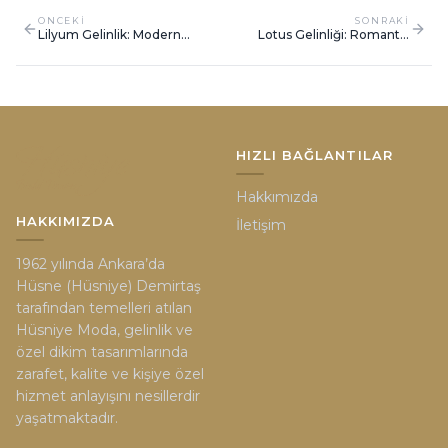
ONCEKI
SONRAKI
Lilyum Gelinlik: Modern
Lotus Gelinliği: Romantik
Zarafet ve Çift Stilli Şıklık
Dantel İşlemeli Straplez
Tasarım
HIZLI BAĞLANTILAR
Hakkımızda
HAKKIMIZDA
İletişim
1962 yılında Ankara’da
Hüsne (Hüsniye) Demirtaş
tarafından temelleri atılan
Hüsniye Moda, gelinlik ve
özel dikim tasarımlarında
zarafet, kalite ve kişiye özel
hizmet anlayışını nesillerdir
yaşatmaktadır.