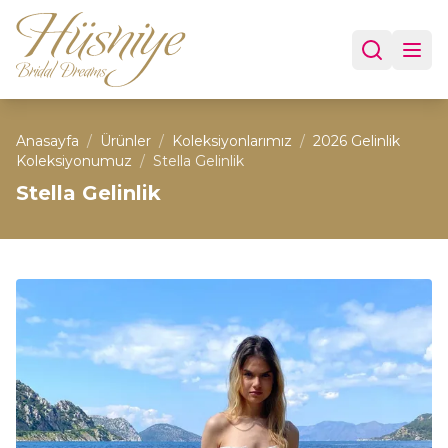
Anasayfa
/
Ürünler
/
Koleksiyonlarımız
/
2026 Gelinlik
Koleksiyonumuz
/
Stella Gelinlik
Stella Gelinlik