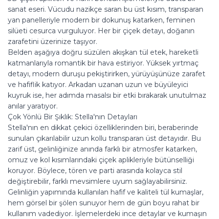
sanat eseri. Vücudu nazikçe saran bu üst kısım, transparan
yan panelleriyle modern bir dokunuş katarken, feminen
silüeti cesurca vurguluyor. Her bir çiçek detayı, doğanın
zarafetini üzerinize taşıyor.
Belden aşağıya doğru süzülen akışkan tül etek, hareketli
katmanlarıyla romantik bir hava estiriyor. Yüksek yırtmaç
detayı, modern duruşu pekiştirirken, yürüyüşünüze zarafet
ve hafiflik katıyor. Arkadan uzanan uzun ve büyüleyici
kuyruk ise, her adımda masalsı bir etki bırakarak unutulmaz
anılar yaratıyor.
Çok Yönlü Bir Şıklık: Stella'nın Detayları
Stella'nın en dikkat çekici özelliklerinden biri, beraberinde
sunulan çıkarılabilir uzun kollu transparan üst detayıdır. Bu
zarif üst, gelinliğinize anında farklı bir atmosfer katarken,
omuz ve kol kısımlarındaki çiçek aplikleriyle bütünselliği
koruyor. Böylece, tören ve parti arasında kolayca stil
değiştirebilir, farklı mevsimlere uyum sağlayabilirsiniz.
Gelinliğin yapımında kullanılan hafif ve kaliteli tül kumaşlar,
hem görsel bir şölen sunuyor hem de gün boyu rahat bir
kullanım vadediyor. İşlemelerdeki ince detaylar ve kumaşın