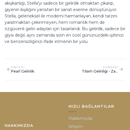
akışkanlığı, Stella'yı sadece bir gelinlik olmaktan çıkarıp,
giyenin kişiliğini yansıtan bir sanat eserine dönüştürüyor.
Stella, geleneksel ile moderni harmanlayan, kendi tarzını
yaratmaktan çekinmeyen, hem romantik hem de
özgüvenli gelin adayları için tasarlandı. Bu gelinlik, sadece bir
giysi değil, aynı zamanda sizin en özel gününüzdeki ışıltınızı
ve benzersizliğinizi ifade etmenin bir yolu.
ONCEKI
SONRAKI
Pearl Gelinlik
Tılsım Gelinliği - Zarif
İşlemeli A Kesim Elbise
HIZLI BAĞLANTILAR
Hakkımızda
HAKKIMIZDA
İletişim