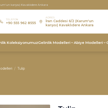
rum'un karşısı) Kavaklıdere Ankara
ADRES
TELEFON
İran Caddesi 6/2 (Karum'un
+90 555 962 8555
karşısı) Kavaklıdere Ankara
nlik Koleksiyonumuz
Gelinlik Modelleri
Abiye Modelleri
odelleri
/
Tulip