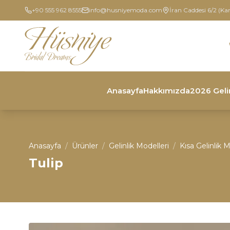
+90 555 962 8555
info@husniyemoda.com
İran Caddesi 6/2 (Ka
Anasayfa
Hakkımızda
2026 Geli
Anasayfa
/
Ürünler
/
Gelinlik Modelleri
/
Kısa Gelinlik M
Tulip