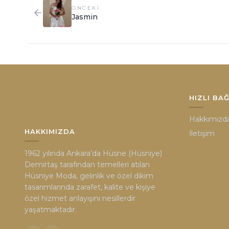
ONCEKI
Jasmin
HIZLI BA
Hakkımızd
HAKKIMIZDA
İletişim
1962 yılında Ankara’da Hüsne (Hüsniye)
Demirtaş tarafından temelleri atılan
Hüsniye Moda, gelinlik ve özel dikim
tasarımlarında zarafet, kalite ve kişiye
özel hizmet anlayışını nesillerdir
yaşatmaktadır.