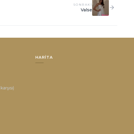
SONRAKI
Valse
HARITA
arşısı)