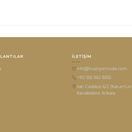
ĞLANTILAR
İLETIŞIM
a
info@husniyemoda.com
+90 555 962 8555
İran Caddesi 6/2 (Karum'un k
Kavaklıdere Ankara