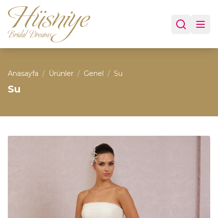
Anasayfa
/
Ürünler
/
Genel
/
Su
Su