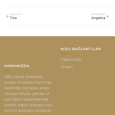
ONCEKI
SONRAKI
Tina
Angelica
HIZLI BAĞLANTILAR
Hakkımızda
HAKKIMIZDA
İletişim
1962 yılında Ankara’da
Hüsne (Hüsniye) Demirtaş
tarafından temelleri atılan
Hüsniye Moda, gelinlik ve
özel dikim tasarımlarında
zarafet, kalite ve kişiye özel
hizmet anlayışını nesillerdir