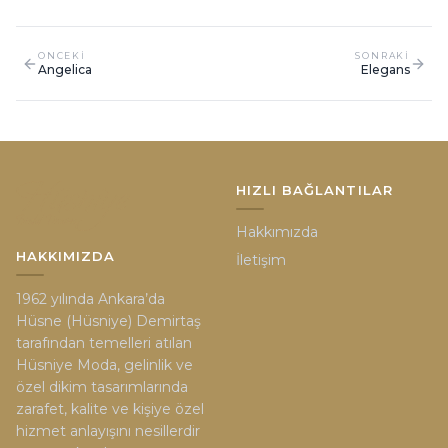
ONCEKI
SONRAKI
Angelica
Elegans
HIZLI BAĞLANTILAR
Hakkımızda
HAKKIMIZDA
İletişim
1962 yılında Ankara’da
Hüsne (Hüsniye) Demirtaş
tarafından temelleri atılan
Hüsniye Moda, gelinlik ve
özel dikim tasarımlarında
zarafet, kalite ve kişiye özel
hizmet anlayışını nesillerdir