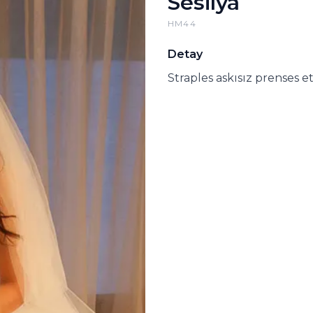
Sesilya
HM44
Detay
Straples askısız prenses et