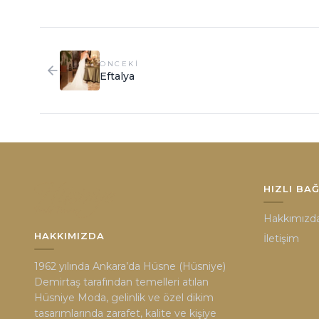
ONCEKI
Eftalya
HIZLI BA
Hakkımızd
HAKKIMIZDA
İletişim
1962 yılında Ankara’da Hüsne (Hüsniye)
Demirtaş tarafından temelleri atılan
Hüsniye Moda, gelinlik ve özel dikim
tasarımlarında zarafet, kalite ve kişiye