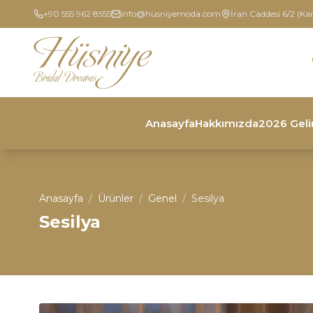
+90 555 962 8555
info@husniyemoda.com
İran Caddesi 6/2 (Ka
Anasayfa
Hakkımızda
2026 Geli
Anasayfa
/
Ürünler
/
Genel
/
Sesilya
Sesilya