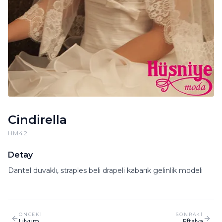
Cindirella
HM42
Detay
Dantel duvaklı, straples beli drapeli kabarık gelinlik modeli
ONCEKI
SONRAKI
Lilyum
Eftalya