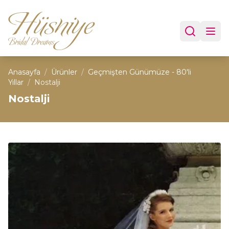
Anasayfa
/
Ürünler
/
Geçmişten Günümüze - 80'li
Yıllar
/
Nostalji
Nostalji