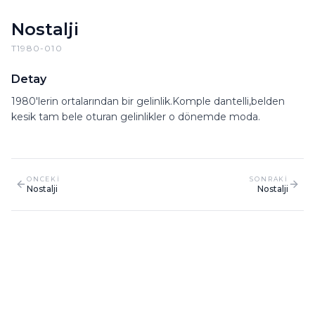
Nostalji
T1980-010
Detay
1980'lerin ortalarından bir gelinlik.Komple dantelli,belden
kesik tam bele oturan gelinlikler o dönemde moda.
ONCEKI
SONRAKI
Nostalji
Nostalji