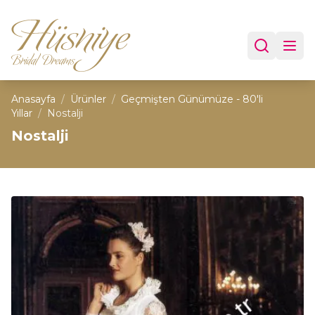
Anasayfa
/
Ürünler
/
Geçmişten Günümüze - 80'li
Yıllar
/
Nostalji
Nostalji