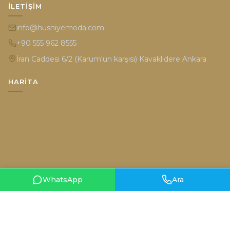
İLETIŞIM
info@husniyemoda.com
+90 555 962 8555
İran Caddesi 6/2 (Karum'un karşısı) Kavaklıdere Ankara
HARITA
WhatsApp
Ara
Gizlilik Politikası
Kullanım Şartları
© 2026 Hüsniye Moda. Tüm hakları saklıdır.