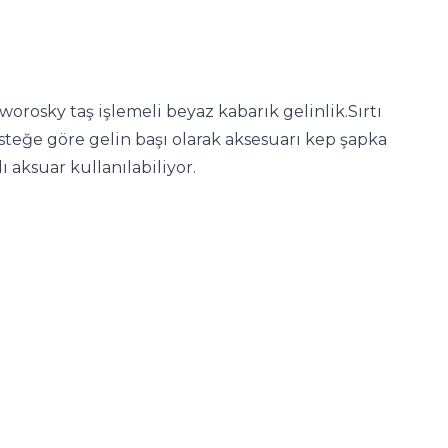
sworosky taş işlemeli beyaz kabarık gelinlik.Sırtı
 isteğe göre gelin başı olarak aksesuarı kep şapka
 aksuar kullanılabiliyor.