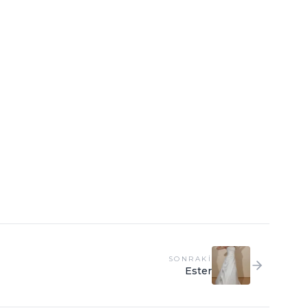
SONRAKI
Ester