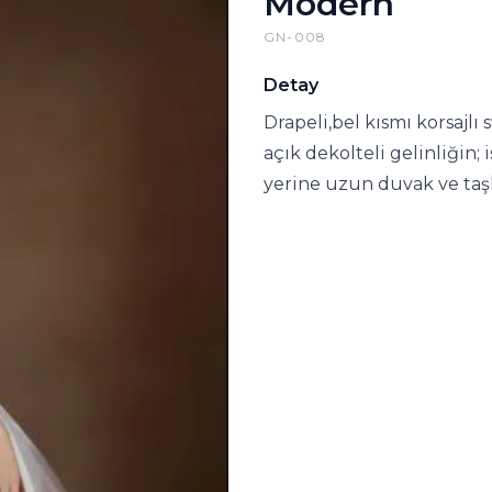
Modern
GN-008
Detay
Drapeli,bel kısmı korsajlı 
açık dekolteli gelinliğin;
yerine uzun duvak ve taşlı