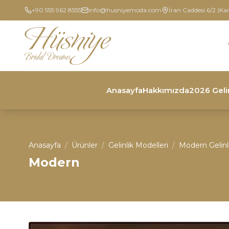
+90 555 962 8555
info@husniyemoda.com
İran Caddesi 6/2 (Ka
Anasayfa
Hakkımızda
2026 Geli
Anasayfa
/
Ürünler
/
Gelinlik Modelleri
/
Modern Gelinl
Modern