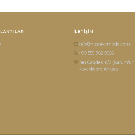
ĞLANTILAR
İLETIŞIM
a
info@husniyemoda.com
+90 555 962 8555
İran Caddesi 6/2 (Karum'un k
Kavaklıdere Ankara