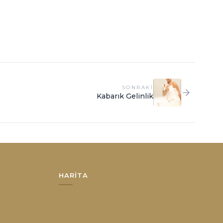
SONRAKI
Kabarık Gelinlik
HARITA