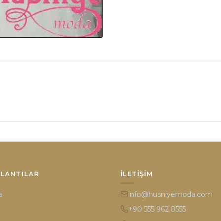
ĞLANTILAR
İLETIŞIM
a
info@husniyemoda.com
+90 555 962 8555