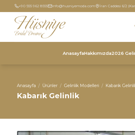
+90 555 962 8555
info@husniyemoda.com
İran Caddesi 6/2 (Ka
Anasayfa
Hakkımızda
2026 Geli
Anasayfa
/
Ürünler
/
Gelinlik Modelleri
/
Kabarık Gelinl
Kabarık Gelinlik