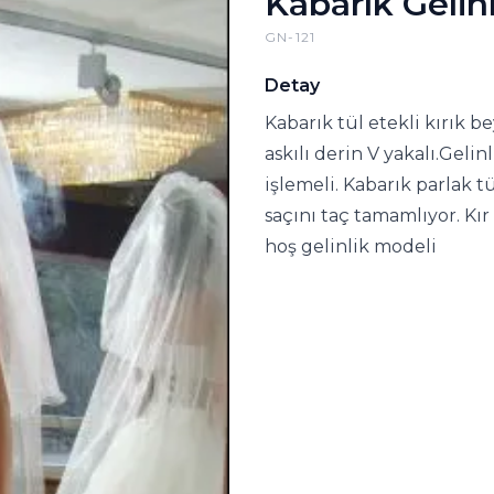
Kabarık Gelin
GN-121
Detay
Kabarık tül etekli kırık be
askılı derin V yakalı.Geli
işlemeli. Kabarık parlak 
saçını taç tamamlıyor. Kır
hoş gelinlik modeli