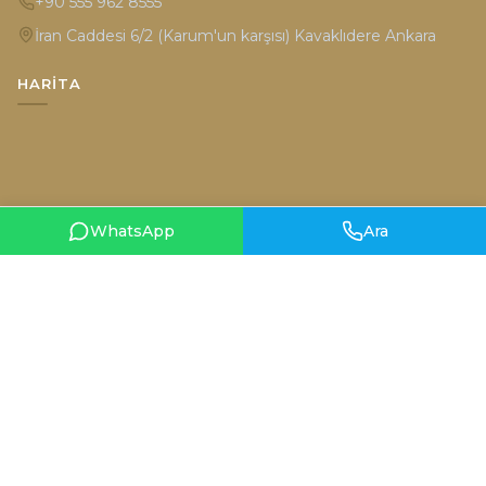
+90 555 962 8555
İran Caddesi 6/2 (Karum'un karşısı) Kavaklıdere Ankara
HARITA
WhatsApp
Ara
Gizlilik Politikası
Kullanım Şartları
© 2026 Hüsniye Moda. Tüm hakları saklıdır.
Designed by
teknobal.com