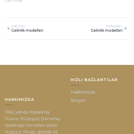
ONCEKI
SONRAKI
Gelinlik modelleri
Gelinlik modelleri
HIZLI BAĞLANTILAR
Hakkımızda
HAKKIMIZDA
İletişim
1962 yılında Ankara’da
Hüsne (Hüsniye) Demirtaş
tarafından temelleri atılan
Hüsniye Moda, gelinlik ve