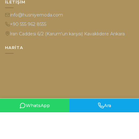
İLETIŞIM
info@husniyemoda.com
+90 555 962 8555
İran Caddesi 6/2 (Karum'un karşısı) Kavaklıdere Ankara
HARITA
WhatsApp
Ara
Gizlilik Politikası
Kullanım Şartları
© 2026 Hüsniye Moda. Tüm hakları saklıdır.