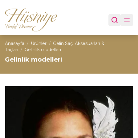
Anasayfa
/
Ürünler
/
Gelin Saçı Aksesuarları &
Taçları
/
Gelinlik modelleri
Gelinlik modelleri