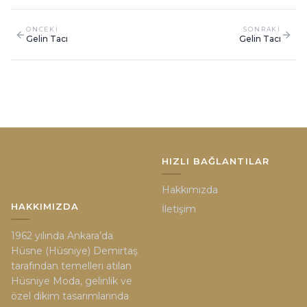
ONCEKI
SONRAKI
Gelin Tacı
Gelin Tacı
HIZLI BAĞLANTILAR
Hakkımızda
HAKKIMIZDA
İletişim
1962 yılında Ankara’da
Hüsne (Hüsniye) Demirtaş
tarafından temelleri atılan
Hüsniye Moda, gelinlik ve
özel dikim tasarımlarında