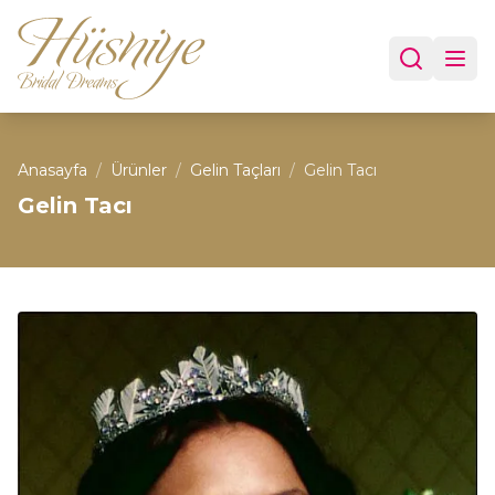
Anasayfa
/
Ürünler
/
Gelin Taçları
/
Gelin Tacı
Gelin Tacı