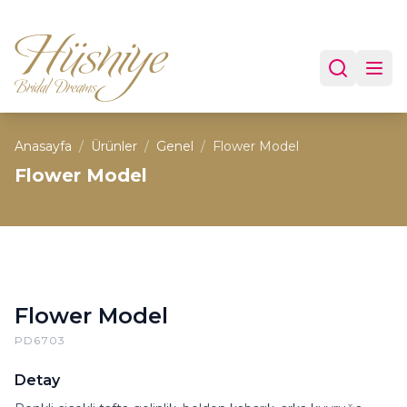
Anasayfa
/
Ürünler
/
Genel
/
Flower Model
Flower Model
Flower Model
PD6703
Detay
Renkli çiçekli tafta gelinlik, belden kabarık, arka kuyruğa