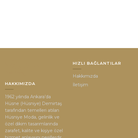
HIZLI BAĞLANTILAR
Hakkımızda
HAKKIMIZDA
İletişim
1962 yılında Ankara’da
Hüsne (Hüsniye) Demirtaş
tarafından temelleri atılan
Hüsniye Moda, gelinlik ve
özel dikim tasarımlarında
zarafet, kalite ve kişiye özel
hizmet anlayışını nesillerdir