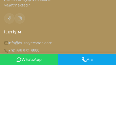
yaşatmaktadır.
İLETIŞIM
info@husniyemoda.com
+90 555 962 8555
WhatsApp
Ara
İran Caddesi 6/2 (Karum'un karşısı) Kavaklıdere Ankara
HARITA