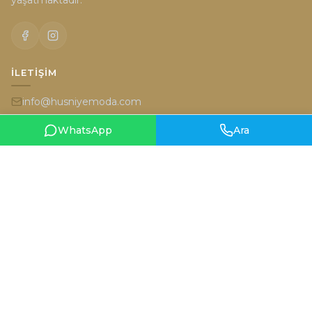
İLETIŞIM
info@husniyemoda.com
+90 555 962 8555
WhatsApp
Ara
İran Caddesi 6/2 (Karum'un karşısı) Kavaklıdere Ankara
HARITA