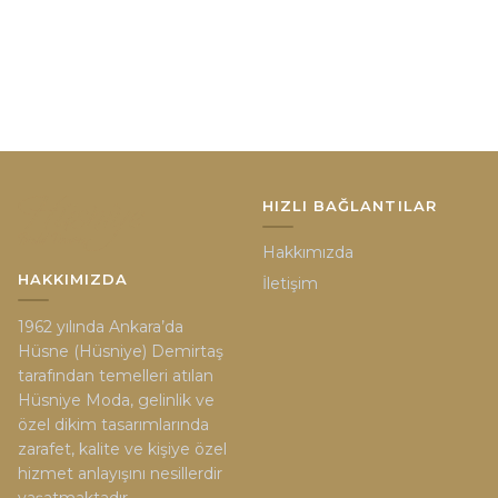
HIZLI BAĞLANTILAR
Hakkımızda
HAKKIMIZDA
İletişim
1962 yılında Ankara’da
Hüsne (Hüsniye) Demirtaş
tarafından temelleri atılan
Hüsniye Moda, gelinlik ve
özel dikim tasarımlarında
zarafet, kalite ve kişiye özel
hizmet anlayışını nesillerdir
yaşatmaktadır.