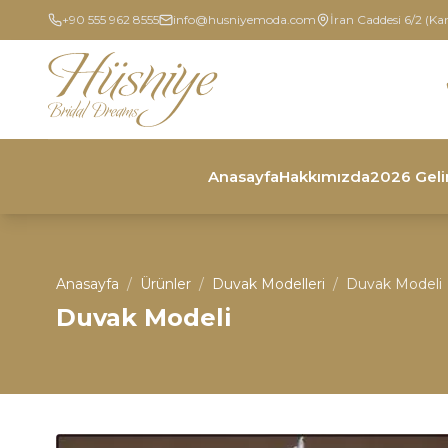
+90 555 962 8555
info@husniyemoda.com
İran Caddesi 6/2 (Ka
Anasayfa
Hakkımızda
2026 Geli
Anasayfa
/
Ürünler
/
Duvak Modelleri
/
Duvak Modeli
Duvak Modeli