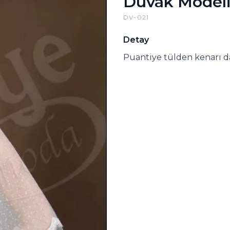
Duvak Model
DV-021
Detay
Puantiye tülden kenarı da