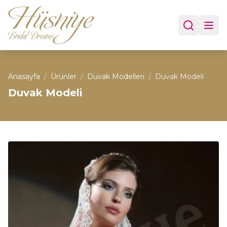
Anasayfa
/
Ürünler
/
Duvak Modelleri
/
Duvak Modeli
Duvak Modeli