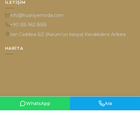
info@husniyemoda.com
+90 555 962 8555
İran Caddesi 6/2 (Karum'un karşısı) Kavaklıdere Ankara
HARITA
WhatsApp
Ara
Gizlilik Politikası
Kullanım Şartları
© 2026 Hüsniye Moda. Tüm hakları saklıdır.