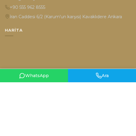
+90 555 962 8555
İran Caddesi 6/2 (Karum'un karşısı) Kavaklıdere Ankara
HARITA
WhatsApp
Ara
Gizlilik Politikası
Kullanım Şartları
© 2026 Hüsniye Moda. Tüm hakları saklıdır.
Designed by
teknobal.com