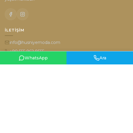
İLETIŞIM
info@husniyemoda.com
+90 555 962 8555
WhatsApp
Ara
İran Caddesi 6/2 (Karum'un karşısı) Kavaklıdere Ankara
HARITA