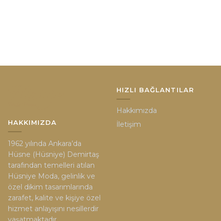
HIZLI BAĞLANTILAR
Hakkımızda
HAKKIMIZDA
İletişim
1962 yılında Ankara’da
Hüsne (Hüsniye) Demirtaş
tarafından temelleri atılan
Hüsniye Moda, gelinlik ve
özel dikim tasarımlarında
zarafet, kalite ve kişiye özel
hizmet anlayışını nesillerdir
yaşatmaktadır.