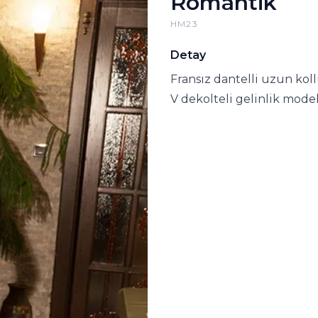
Romantik
HM23
Detay
Fransız dantelli uzun kol
V dekolteli gelinlik model