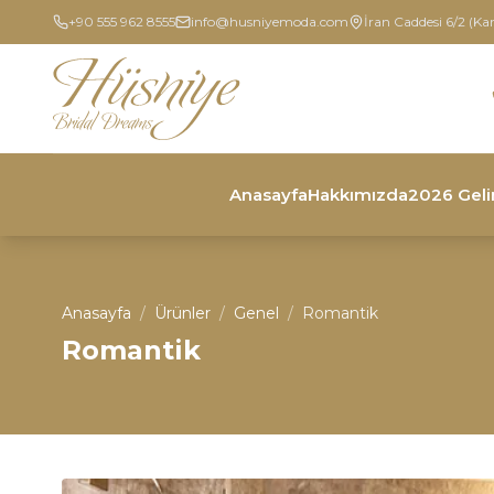
+90 555 962 8555
info@husniyemoda.com
İran Caddesi 6/2 (Ka
Anasayfa
Hakkımızda
2026 Geli
Anasayfa
/
Ürünler
/
Genel
/
Romantik
Romantik