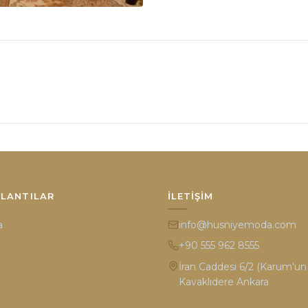
ĞLANTILAR
İLETIŞIM
a
info@husniyemoda.com
+90 555 962 8555
İran Caddesi 6/2 (Karum'un k
Kavaklıdere Ankara