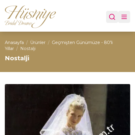
Anasayfa
/
Ürünler
/
Geçmişten Günümüze - 80'li
Yıllar
/
Nostalji
Nostalji