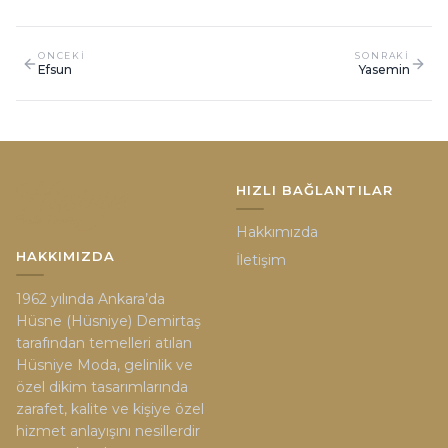
ONCEKI
SONRAKI
Efsun
Yasemin
HIZLI BAĞLANTILAR
Hakkımızda
HAKKIMIZDA
İletişim
1962 yılında Ankara’da
Hüsne (Hüsniye) Demirtaş
tarafından temelleri atılan
Hüsniye Moda, gelinlik ve
özel dikim tasarımlarında
zarafet, kalite ve kişiye özel
hizmet anlayışını nesillerdir