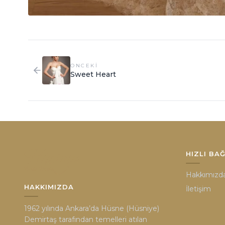
ONCEKI
Sweet Heart
HIZLI BA
Hakkımızd
HAKKIMIZDA
İletişim
1962 yılında Ankara’da Hüsne (Hüsniye)
Demirtaş tarafından temelleri atılan