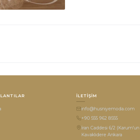
ĞLANTILAR
İLETIŞIM
a
info@husniyemoda.com
+90 555 962 8555
İran Caddesi 6/2 (Karum'un k
Kavaklıdere Ankara