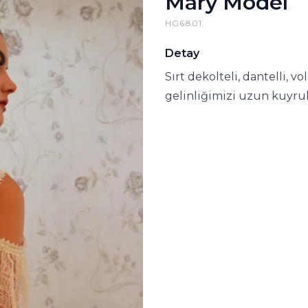
Mary Model
HG6801
Detay
Sırt dekolteli, dantelli, 
gelinliğimizi uzun kuyru