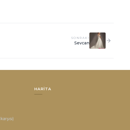
SONRAKI
Sevcan
HARITA
arşısı)