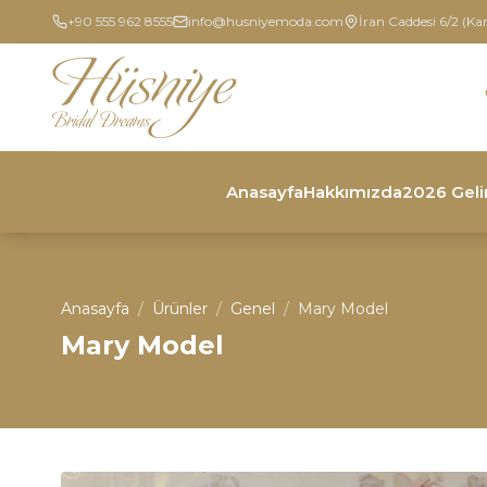
+90 555 962 8555
info@husniyemoda.com
İran Caddesi 6/2 (Ka
Anasayfa
Hakkımızda
2026 Geli
Anasayfa
/
Ürünler
/
Genel
/
Mary Model
Mary Model