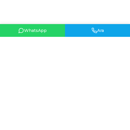
WhatsApp
Ara
HIZLI BAĞLANTILAR
Hakkımızda
HAKKIMIZDA
İletişim
1962 yılında Ankara’da
Hüsne (Hüsniye) Demirtaş
tarafından temelleri atılan
Hüsniye Moda, gelinlik ve