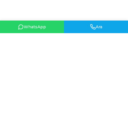
WhatsApp
Ara
HIZLI BAĞLANTILAR
Hakkımızda
HAKKIMIZDA
İletişim
1962 yılında Ankara’da
Hüsne (Hüsniye) Demirtaş
tarafından temelleri atılan
Hüsniye Moda, gelinlik ve