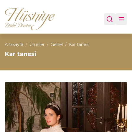
Anasayfa
/
Ürünler
/
Genel
/
Kar tanesi
Kar tanesi