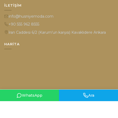
İLETIŞIM
info@husniyemoda.com
+90 555 962 8555
İran Caddesi 6/2 (Karum'un karşısı) Kavaklıdere Ankara
HARITA
WhatsApp
Ara
Gizlilik Politikası
Kullanım Şartları