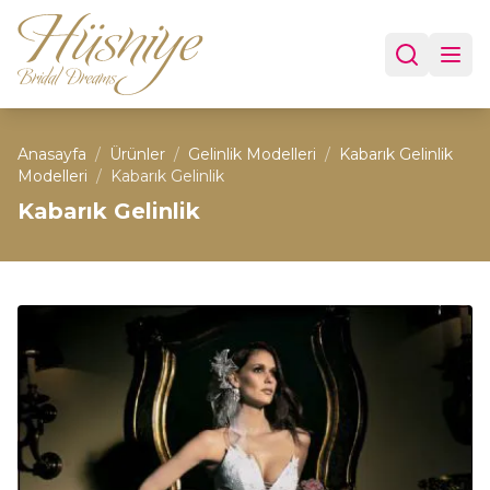
Anasayfa
/
Ürünler
/
Gelinlik Modelleri
/
Kabarık Gelinlik
Modelleri
/
Kabarık Gelinlik
Kabarık Gelinlik