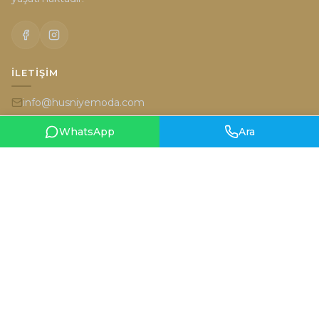
İLETIŞIM
info@husniyemoda.com
+90 555 962 8555
WhatsApp
Ara
İran Caddesi 6/2 (Karum'un karşısı) Kavaklıdere Ankara
HARITA