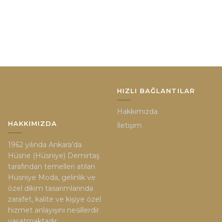
HIZLI BAĞLANTILAR
Hakkımızda
HAKKIMIZDA
İletişim
1962 yılında Ankara’da
Hüsne (Hüsniye) Demirtaş
tarafından temelleri atılan
Hüsniye Moda, gelinlik ve
özel dikim tasarımlarında
zarafet, kalite ve kişiye özel
hizmet anlayışını nesillerdir
yaşatmaktadır.