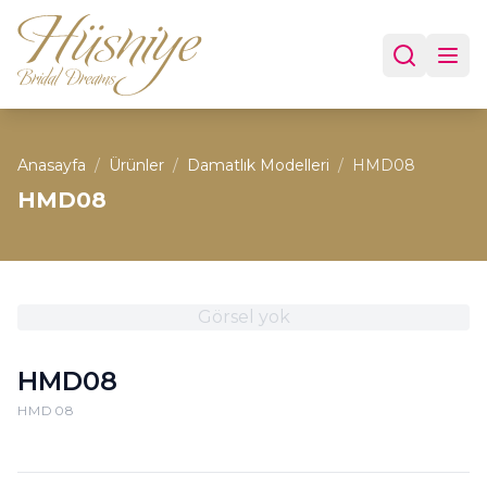
Anasayfa
/
Ürünler
/
Damatlık Modelleri
/
HMD08
HMD08
Görsel yok
HMD08
HMD08