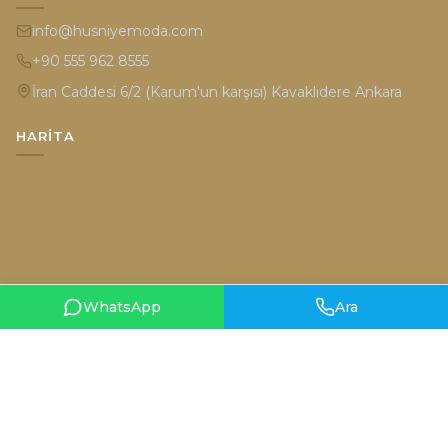
info@husniyemoda.com
+90 555 962 8555
İran Caddesi 6/2 (Karum'un karşısı) Kavaklıdere Ankara
HARITA
WhatsApp
Ara
Gizlilik Politikası
Kullanım Şartları
© 2026 Hüsniye Moda. Tüm hakları saklıdır.
Designed by
teknobal.com