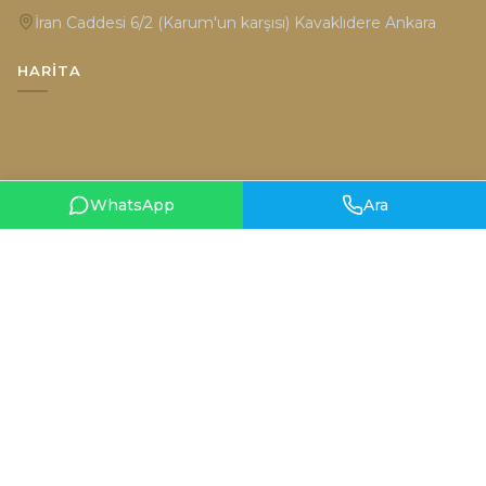
İran Caddesi 6/2 (Karum'un karşısı) Kavaklıdere Ankara
HARITA
WhatsApp
Ara
Gizlilik Politikası
Kullanım Şartları
© 2026 Hüsniye Moda. Tüm hakları saklıdır.
Designed by
teknobal.com