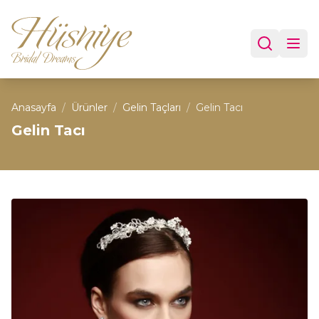
Anasayfa
/
Ürünler
/
Gelin Taçları
/
Gelin Tacı
Gelin Tacı