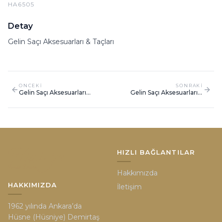
HA6505
Detay
Gelin Saçı Aksesuarları & Taçları
ONCEKI
SONRAKI
Gelin Saçı Aksesuarları
Gelin Saçı Aksesuarları &
Taçları
Taçları
HIZLI BAĞLANTILAR
Hakkımızda
HAKKIMIZDA
İletişim
1962 yılında Ankara’da
Hüsne (Hüsniye) Demirtaş