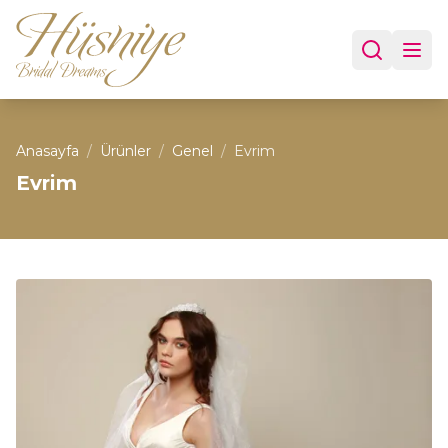
Anasayfa
/
Ürünler
/
Genel
/
Evrim
Evrim