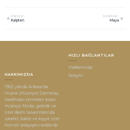
ONCEKI
SONRAKI
Kalpten
Maya
HIZLI BAĞLANTILAR
Hakkımızda
HAKKIMIZDA
İletişim
1962 yılında Ankara’da
Hüsne (Hüsniye) Demirtaş
tarafından temelleri atılan
Hüsniye Moda, gelinlik ve
özel dikim tasarımlarında
zarafet, kalite ve kişiye özel
hizmet anlayışını nesillerdir