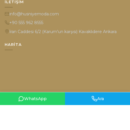
İLETIŞIM
info@husniyemoda.com
+90 555 962 8555
İran Caddesi 6/2 (Karum'un karşısı) Kavaklıdere Ankara
HARITA
WhatsApp
Ara
Gizlilik Politikası
Kullanım Şartları
© 2026 Hüsniye Moda. Tüm hakları saklıdır.