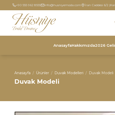
+90 555 962 8555
info@husniyemoda.com
İran Caddesi 6/2 (Ka
Anasayfa
Hakkımızda
2026 Geli
Anasayfa
/
Ürünler
/
Duvak Modelleri
/
Duvak Modeli
Duvak Modeli