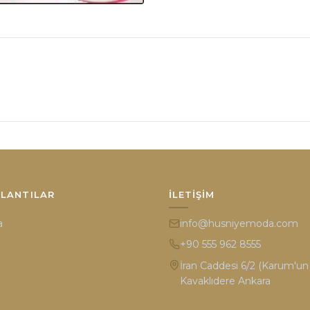
ĞLANTILAR
İLETIŞIM
a
info@husniyemoda.com
+90 555 962 8555
İran Caddesi 6/2 (Karum'un k
Kavaklıdere Ankara