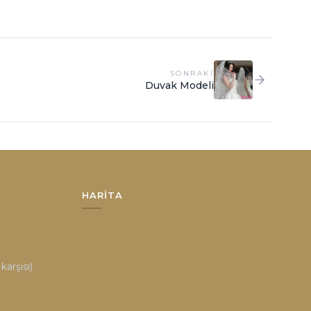
SONRAKI
Duvak Modeli
HARITA
arşısı)