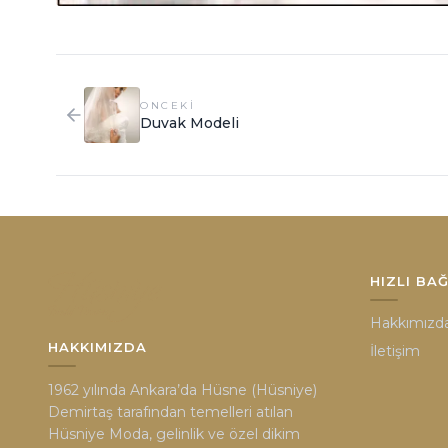
ONCEKI
Duvak Modeli
HIZLI BA
Hakkımızd
HAKKIMIZDA
İletişim
1962 yılında Ankara’da Hüsne (Hüsniye)
Demirtaş tarafından temelleri atılan
Hüsniye Moda, gelinlik ve özel dikim