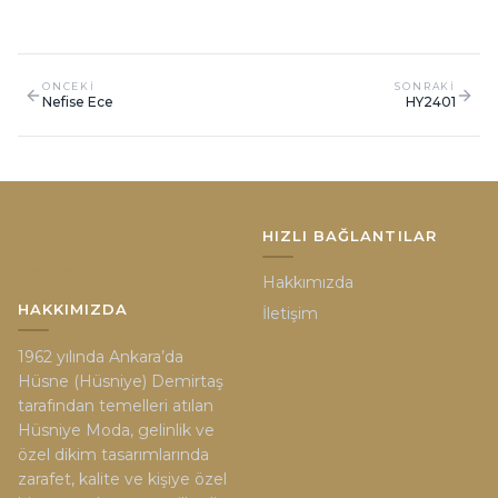
ONCEKI
SONRAKI
Nefise Ece
HY2401
HIZLI BAĞLANTILAR
Hakkımızda
HAKKIMIZDA
İletişim
1962 yılında Ankara’da
Hüsne (Hüsniye) Demirtaş
tarafından temelleri atılan
Hüsniye Moda, gelinlik ve
özel dikim tasarımlarında
zarafet, kalite ve kişiye özel