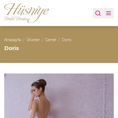
Anasayfa
/
Ürünler
/
Genel
/
Doris
Doris