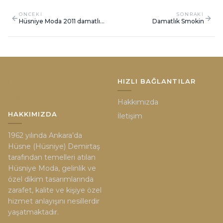
ONCEKI
SONRAKI
Hüsniye Moda 2011 damatlık
Damatlık Smokin
modeli
HIZLI BAĞLANTILAR
Hakkımızda
HAKKIMIZDA
İletişim
1962 yılında Ankara’da
Hüsne (Hüsniye) Demirtaş
tarafından temelleri atılan
Hüsniye Moda, gelinlik ve
özel dikim tasarımlarında
zarafet, kalite ve kişiye özel
hizmet anlayışını nesillerdir
yaşatmaktadır.