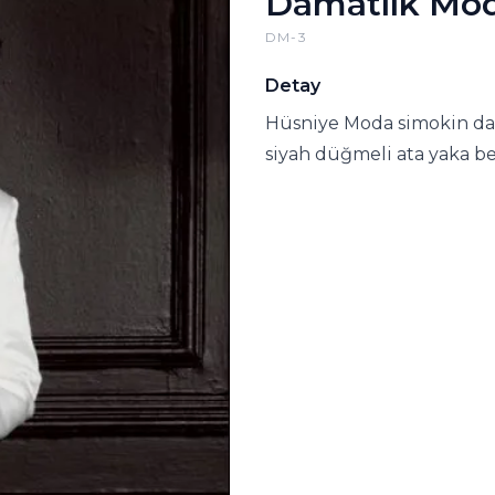
Damatlık Mod
DM-3
Detay
Hüsniye Moda simokin dam
siyah düğmeli ata yaka be