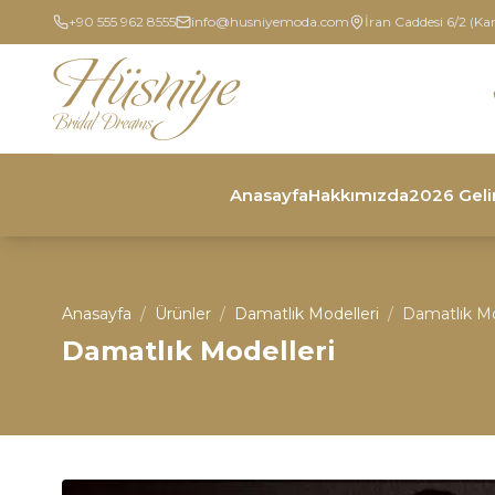
+90 555 962 8555
info@husniyemoda.com
İran Caddesi 6/2 (Ka
Anasayfa
Hakkımızda
2026 Geli
Anasayfa
/
Ürünler
/
Damatlık Modelleri
/
Damatlık Mo
Damatlık Modelleri