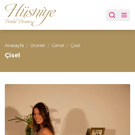
Anasayfa
/
Ürünler
/
Genel
/
Çisel
Çisel