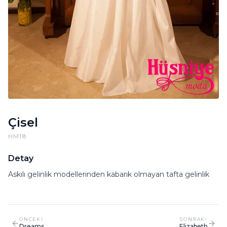
Çisel
HM18
Detay
Askılı gelinlik modellerinden kabarık olmayan tafta gelinlik
ONCEKI
SONRAKI
Dreams
Elizabeth