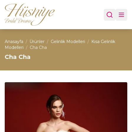
Anasayfa
/
Ürünler
/
Gelinlik Modelleri
/
Kısa Gelinlik
Modelleri
/
Cha Cha
Cha Cha