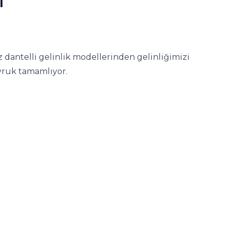
l
ız dantelli gelinlik modellerinden gelinliğimizi
yruk tamamlıyor.