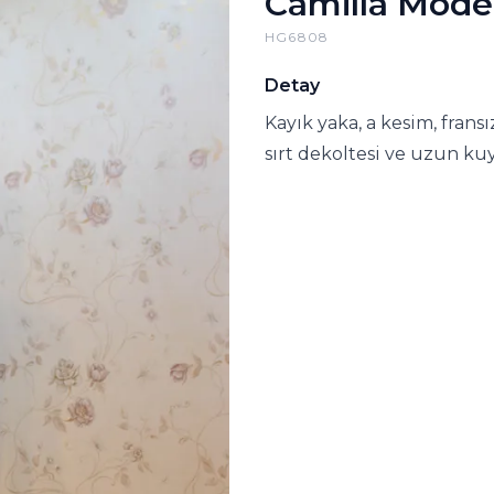
Camilla Mode
HG6808
Detay
Kayık yaka, a kesim, frans
sırt dekoltesi ve uzun ku