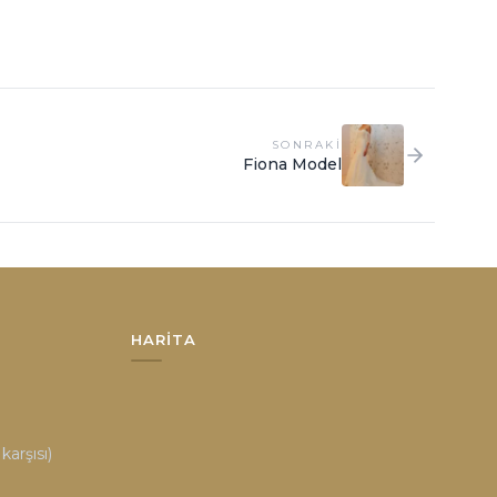
SONRAKI
Fiona Model
HARITA
arşısı)