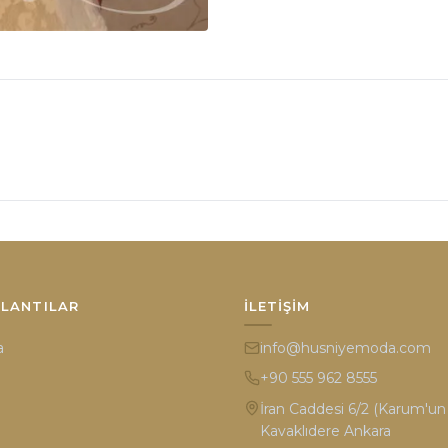
ĞLANTILAR
İLETIŞIM
a
info@husniyemoda.com
+90 555 962 8555
İran Caddesi 6/2 (Karum'un k
Kavaklıdere Ankara