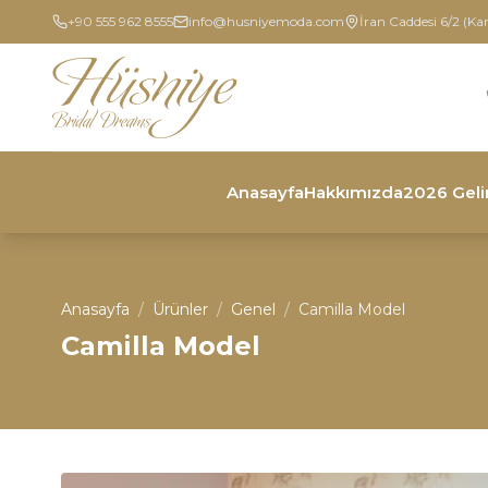
+90 555 962 8555
info@husniyemoda.com
İran Caddesi 6/2 (Ka
Anasayfa
Hakkımızda
2026 Geli
Anasayfa
/
Ürünler
/
Genel
/
Camilla Model
Camilla Model