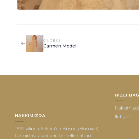
ONCEKI
Carmen Model
HIZLI BA
Hakkımızd
HAKKIMIZDA
İletişim
1962 yılında Ankara’da Hüsne (Hüsniye)
Demirtaş tarafından temelleri atılan